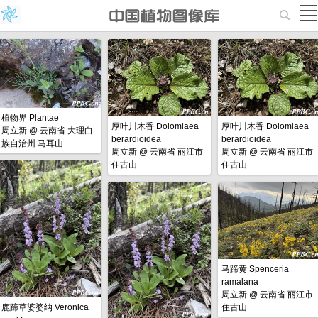
植物界 Plantae
厚叶川木香 Dolomiaea
厚叶川木香 Dolomiaea
周立新
@
云南省 大理白
berardioidea
berardioidea
族自治州 马耳山
周立新
@
云南省 丽江市
周立新
@
云南省 丽江市
住古山
住古山
马蹄黄 Spenceria
ramalana
周立新
@
云南省 丽江市
住古山
鹿蹄草婆婆纳 Veronica