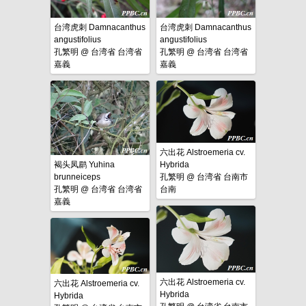
台湾虎刺 Damnacanthus
台湾虎刺 Damnacanthus
angustifolius
angustifolius
孔繁明
@
台湾省 台湾省
孔繁明
@
台湾省 台湾省
嘉義
嘉義
六出花 Alstroemeria cv.
褐头凤鹛 Yuhina
Hybrida
brunneiceps
孔繁明
@
台湾省 台南市
孔繁明
@
台湾省 台湾省
台南
嘉義
六出花 Alstroemeria cv.
六出花 Alstroemeria cv.
Hybrida
Hybrida