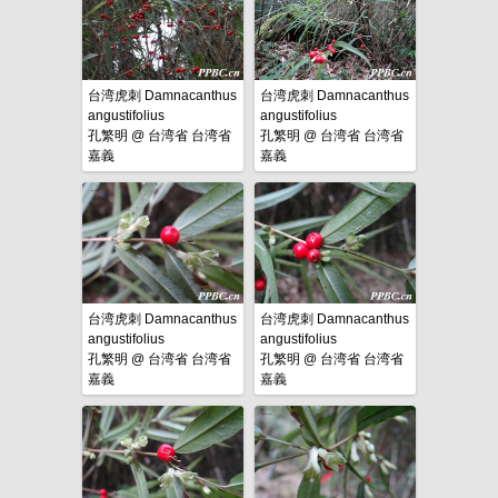
台湾虎刺 Damnacanthus
台湾虎刺 Damnacanthus
angustifolius
angustifolius
孔繁明
@
台湾省 台湾省
孔繁明
@
台湾省 台湾省
嘉義
嘉義
台湾虎刺 Damnacanthus
台湾虎刺 Damnacanthus
angustifolius
angustifolius
孔繁明
@
台湾省 台湾省
孔繁明
@
台湾省 台湾省
嘉義
嘉義