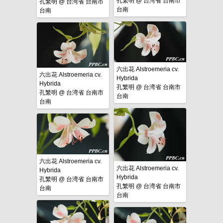
孔繁明
@
台湾省 台南市
孔繁明
@
台湾省 台南市
台南
台南
六出花 Alstroemeria cv.
六出花 Alstroemeria cv.
Hybrida
Hybrida
孔繁明
@
台湾省 台南市
孔繁明
@
台湾省 台南市
台南
台南
六出花 Alstroemeria cv.
六出花 Alstroemeria cv.
Hybrida
Hybrida
孔繁明
@
台湾省 台南市
孔繁明
@
台湾省 台南市
台南
台南