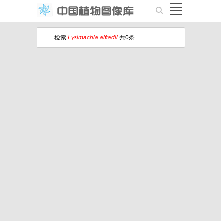
检索
Lysimachia alfredii
共0条