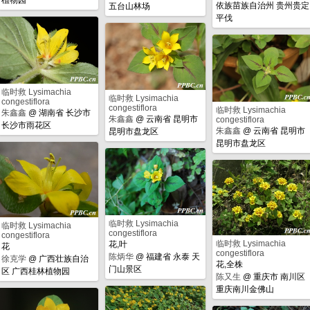
依族苗族自治州 贵州贵定
五台山林场
平伐
临时救 Lysimachia
临时救 Lysimachia
congestiflora
congestiflora
临时救 Lysimachia
朱鑫鑫
@
湖南省 长沙市
朱鑫鑫
@
云南省 昆明市
congestiflora
长沙市雨花区
朱鑫鑫
@
云南省 昆明市
昆明市盘龙区
昆明市盘龙区
临时救 Lysimachia
临时救 Lysimachia
congestiflora
congestiflora
临时救 Lysimachia
花,叶
花
congestiflora
陈炳华
@
福建省 永泰 天
徐克学
@
广西壮族自治
花,全株
门山景区
区 广西桂林植物园
陈又生
@
重庆市 南川区
重庆南川金佛山