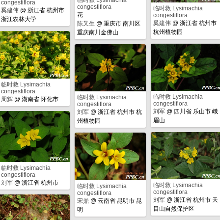
congestiflora
congestiflora
临时救 Lysimachia
奚建伟
@
浙江省 杭州市
花
congestiflora
浙江农林大学
奚建伟
@
浙江省 杭州市
陈又生
@
重庆市 南川区
杭州植物园
重庆南川金佛山
临时救 Lysimachia
congestiflora
临时救 Lysimachia
临时救 Lysimachia
周辉
@
湖南省 怀化市
congestiflora
congestiflora
刘军
@
四川省 乐山市 峨
刘军
@
浙江省 杭州市 杭
眉山
州植物园
临时救 Lysimachia
congestiflora
刘军
@
浙江省 杭州市
临时救 Lysimachia
临时救 Lysimachia
congestiflora
congestiflora
刘军
@
浙江省 杭州市 天
宋鼎
@
云南省 昆明市 昆
目山自然保护区
明