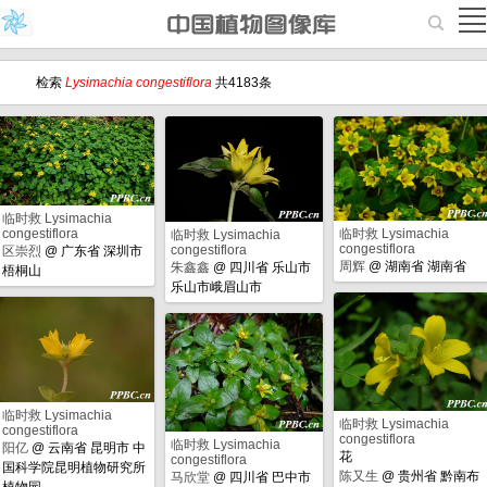
检索
Lysimachia congestiflora
共4183条
临时救 Lysimachia
congestiflora
临时救 Lysimachia
临时救 Lysimachia
congestiflora
congestiflora
区崇烈
@
广东省 深圳市
周辉
@
湖南省 湖南省
朱鑫鑫
@
四川省 乐山市
梧桐山
乐山市峨眉山市
临时救 Lysimachia
临时救 Lysimachia
congestiflora
congestiflora
临时救 Lysimachia
阳亿
@
云南省 昆明市 中
花
congestiflora
国科学院昆明植物研究所
陈又生
@
贵州省 黔南布
马欣堂
@
四川省 巴中市
植物园