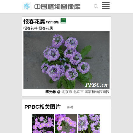
报春花属
Primula
报春花科 报春花属
李光敏
@
北京市
北京市
国家植物园南园
PPBC相关图片
更多