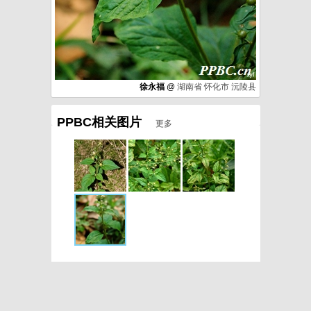
徐永福
@
湖南省
怀化市
沅陵县
PPBC相关图片
更多