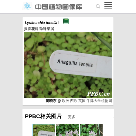
Lysimachia
tenella
L.
报春花科 珍珠菜属
黄晓东
@
欧洲
西欧
英国
牛津大学植物园
PPBC相关图片
更多