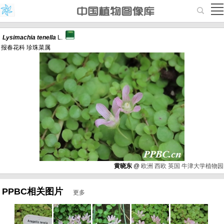
Lysimachia
tenella
L.
报春花科 珍珠菜属
黄晓东
@
欧洲
西欧
英国
牛津大学植物园
PPBC相关图片
更多