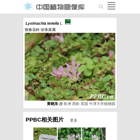
Lysimachia
tenella
L.
报春花科 珍珠菜属
黄晓东
@
欧洲
西欧
英国
牛津大学植物园
PPBC相关图片
更多