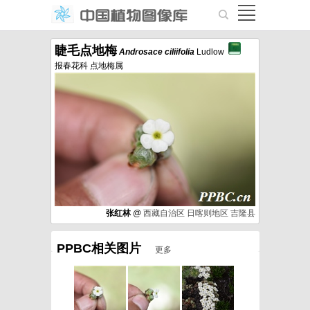
睫毛点地梅
Androsace
ciliifolia
Ludlow
报春花科 点地梅属
张红林
@
西藏自治区
日喀则地区
吉隆县
PPBC相关图片
更多