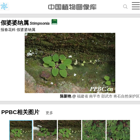
假婆婆纳属
Stimpsonia
报春花科 假婆婆纳属
陈新艳
@
福建省
南平市
邵武市
将石自然保护区
PPBC相关图片
更多