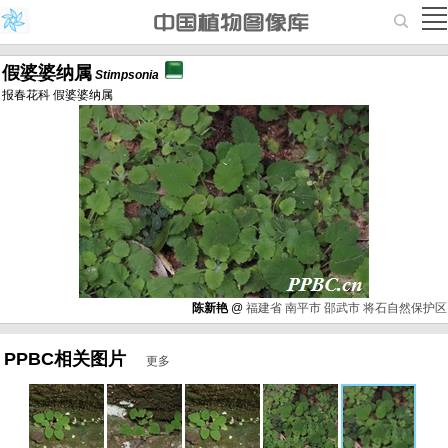
假婆婆纳属
Stimpsonia
报春花科 假婆婆纳属
陈新艳
@
福建省
南平市
邵武市
将石自然保护区
PPBC相关图片
更多