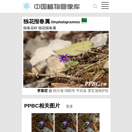
独花报春属
Omphalogramma
报春花科 独花报春属
李策宏
@
四川省
绵阳市
平武县
雪宝顶保护区
PPBC相关图片
更多