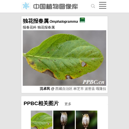
独花报春属
Omphalogramma
报春花科 独花报春属
沈卓民
@
西藏自治区
林芝市
波密县
嘎隆拉
PPBC相关图片
更多