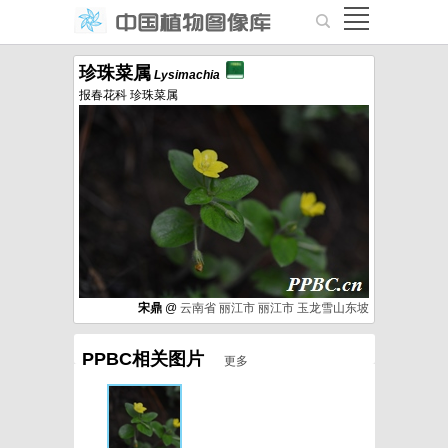
珍珠菜属
Lysimachia
报春花科 珍珠菜属
宋鼎
@
云南省
丽江市
丽江市
玉龙雪山东坡
PPBC相关图片
更多