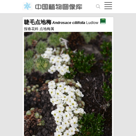
睫毛点地梅
Androsace
ciliifolia
Ludlow
报春花科 点地梅属