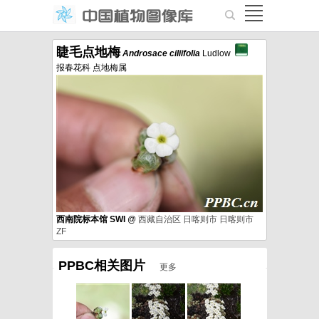
睫毛点地梅
Androsace
ciliifolia
Ludlow
报春花科 点地梅属
西南院标本馆 SWI
@
西藏自治区
日喀则市
日喀则市
ZF
PPBC相关图片
更多