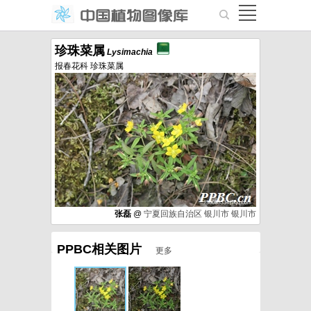
珍珠菜属
Lysimachia
报春花科 珍珠菜属
张磊
@
宁夏回族自治区
银川市
银川市
PPBC相关图片
更多