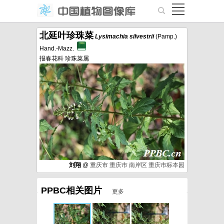
北延叶珍珠菜
Lysimachia
silvestrii
(Pamp.)
Hand.-Mazz.
报春花科 珍珠菜属
刘翔
@
重庆市
重庆市
南岸区
重庆市标本园
PPBC相关图片
更多