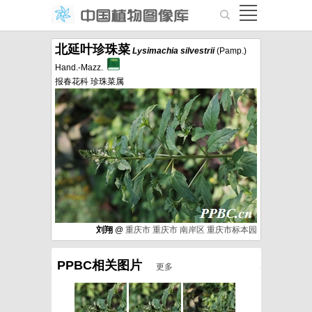
北延叶珍珠菜
Lysimachia
silvestrii
(Pamp.)
Hand.-Mazz.
报春花科 珍珠菜属
刘翔
@
重庆市
重庆市
南岸区
重庆市标本园
PPBC相关图片
更多