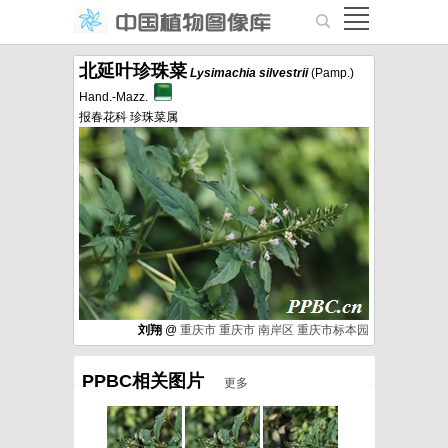
北延叶珍珠菜
Lysimachia
silvestrii
(Pamp.)
Hand.-Mazz.
报春花科 珍珠菜属
刘翔
@
重庆市
重庆市
南岸区
重庆市标本园
PPBC相关图片
更多