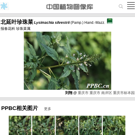
北延叶珍珠菜
Lysimachia
silvestrii
(Pamp.) Hand.-Mazz.
报春花科 珍珠菜属
刘翔
@
重庆市
重庆市
南岸区
重庆市标本园
PPBC相关图片
更多