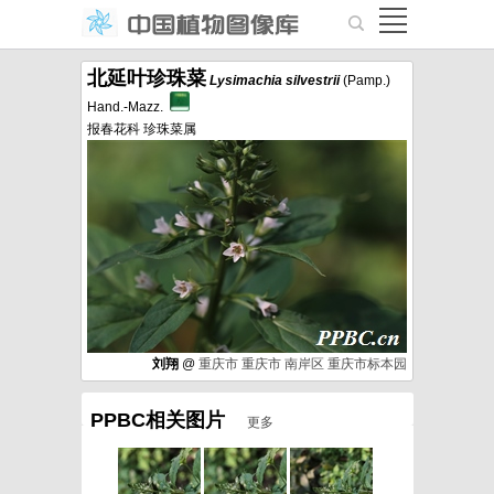
北延叶珍珠菜
Lysimachia
silvestrii
(Pamp.)
Hand.-Mazz.
报春花科 珍珠菜属
刘翔
@
重庆市
重庆市
南岸区
重庆市标本园
PPBC相关图片
更多