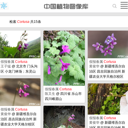
检索
Cortusa
共15条
假报春属
Cortusa
假报春属
Cortusa
王子猛
@
北京市 门头沟
黄俊华
@
新疆维吾尔自
区 小龙门林场；东灵山
治区 昌吉回族自治州 新
疆农业大学天格尔校区
假报春属
Cortusa
陈又生
@
四川省 乐山市
四川峨眉山
假报春属
Cortusa
黄俊华
@
新疆维吾尔自
假报春属
Cortusa
治区 昌吉回族自治州 新
黄俊华
@
新疆维吾尔自
疆农业大学天格尔校区
治区 昌吉回族自治州 新