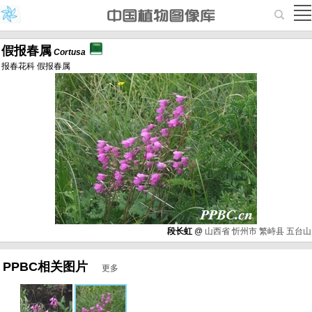
假报春属
Cortusa
报春花科 假报春属
段长虹
@
山西省
忻州市
繁峙县
五台山
PPBC相关图片
更多