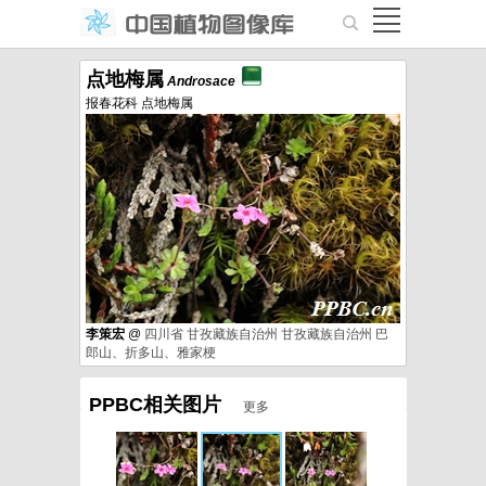
点地梅属
Androsace
报春花科 点地梅属
李策宏
@
四川省
甘孜藏族自治州
甘孜藏族自治州
巴
郎山、折多山、雅家梗
PPBC相关图片
更多