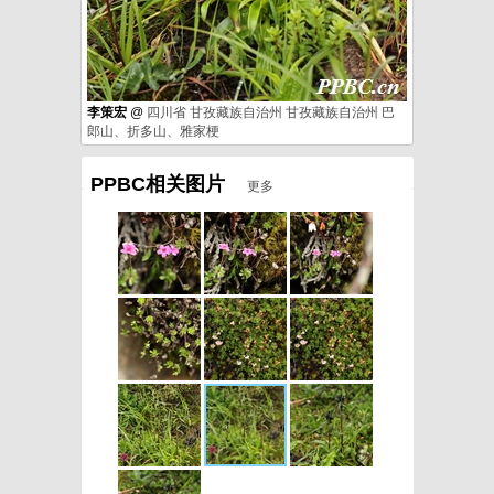
李策宏
@
四川省
甘孜藏族自治州
甘孜藏族自治州
巴
郎山、折多山、雅家梗
PPBC相关图片
更多