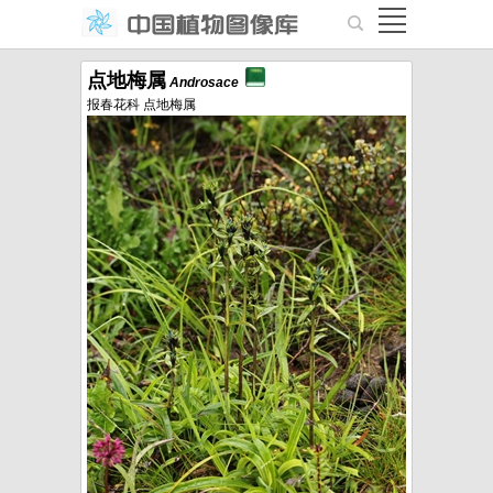
点地梅属
Androsace
报春花科 点地梅属