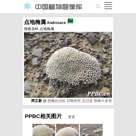
点地梅属
Androsace
报春花科 点地梅属
周立新
@
西藏自治区
日喀则市
定日县
珠峰大本营
PPBC相关图片
更多